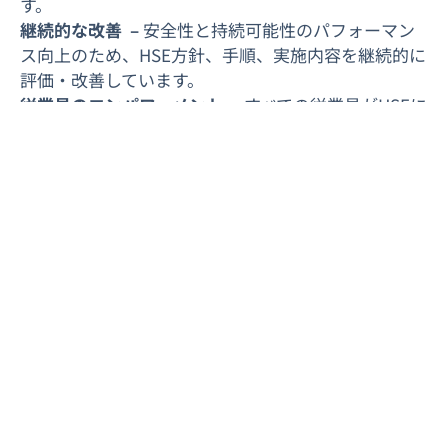
す。
継続的な改善 –
安全性と持続可能性のパフォーマン
ス向上のため、HSE方針、手順、実施内容を継続的に
評価・改善しています。
従業員のエンパワーメント –
すべての従業員がHSEに
対して個人として責任を持ち、危険を報告し、より安
全で健康的な職場づくりに貢献することを奨励・期待
しています。
緊急時対応 –
従業員、施設、地域社会を守るため、厳
格な緊急対応計画を維持しています。