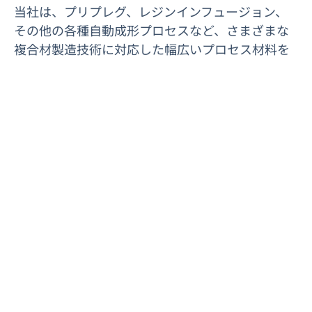
当社は、プリプレグ、レジンインフュージョン、
その他の各種自動成形プロセスなど、さまざまな
複合材製造技術に対応した幅広いプロセス材料を
取り揃えています。
製品には、バッグフィルム、離型フィルム、ブリ
ーザークロス、シーラントテープ、その他製造工
程で使用される補助材料が含まれます。
さらに、効率的かつ安定した使用を可能にする事
前構成済みのプロセス材料キットの信頼ある供給
業者としても実績があります。